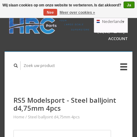
Wij slaan cookies op om onze website te verbeteren. Is dat akkoord?
Ja
Nee
Meer over cookies »
EUR
GBP
Nederlands
WINKELWAGEN
USD
(€0,00)
MIJN
AUD
Deutsch
ACCOUNT
English
RS5 Modelsport - Steel balljoint
d4,75mm 4pcs
Home
/
Steel balljoint d4,75mm 4pcs