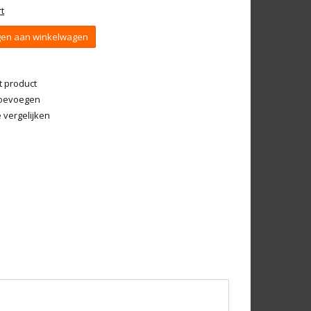
t
en aan winkelwagen
t product
 toevoegen
vergelijken