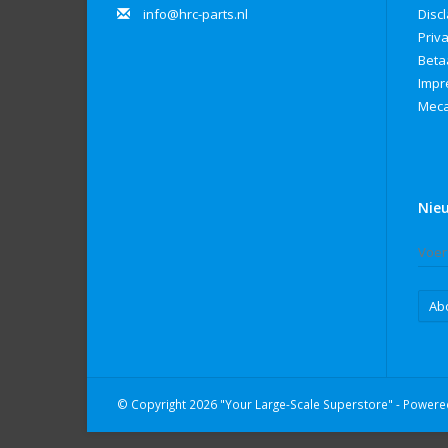
info@hrc-parts.nl
Disc
Priv
Beta
Imp
Meca
Nie
Ab
© Copyright 2026 "Your Large-Scale Superstore" - Power