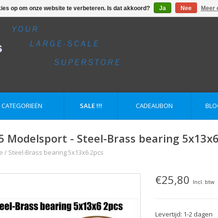
kies op om onze website te verbeteren. Is dat akkoord?
Ja
Nee
Meer 
E CATEGORIEËN
SALE !!!
CADEAUBON
BLO
5 Modelsport - Steel-Brass bearing 5x13x
e
/
Steel-Brass bearing 5x13x6 2pcs
€25,80
Incl. btw
Levertijd: 1-2 dagen