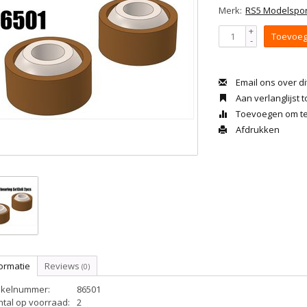
Merk:
RS5 Modelspor
+
Toevoeg
-
Email ons over di
Aan verlanglijst
Toevoegen om te 
Afdrukken
ormatie
Reviews
(0)
tikelnummer:
86501
ntal op voorraad:
2