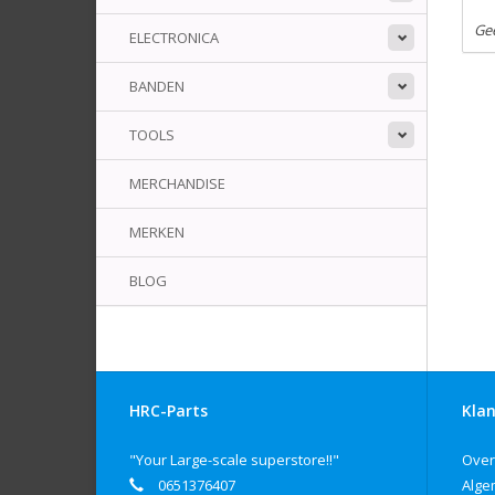
Ge
ELECTRONICA
BANDEN
TOOLS
MERCHANDISE
MERKEN
BLOG
HRC-Parts
Klan
"Your Large-scale superstore!!"
Over
0651376407
Alge