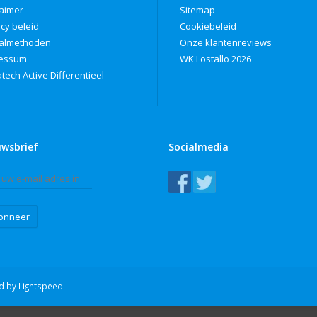
laimer
Sitemap
acy beleid
Cookiebeleid
almethoden
Onze klantenreviews
ressum
WK Lostallo 2026
tech Active Differentieel
uwsbrief
Socialmedia
onneer
ed by
Lightspeed