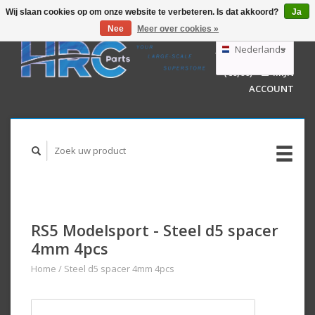
Wij slaan cookies op om onze website te verbeteren. Is dat akkoord?
Ja
Nee
Meer over cookies »
EUR
GBP
Nederlands
WINKELWAGEN
USD
(€0,00)
MIJN
AUD
Deutsch
ACCOUNT
English
RS5 Modelsport - Steel d5 spacer
4mm 4pcs
Home
/
Steel d5 spacer 4mm 4pcs