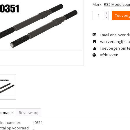
Merk:
RS5 Modelspor
+
Toevoeg
-
Email ons over di
Aan verlanglijst
Toevoegen om te 
Afdrukken
ormatie
Reviews
(0)
tikelnummer:
40351
ntal op voorraad:
3