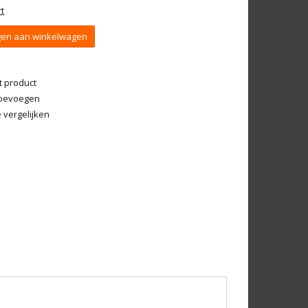
t
en aan winkelwagen
t product
 toevoegen
vergelijken