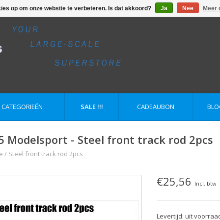
kies op om onze website te verbeteren. Is dat akkoord?
Ja
Nee
Meer 
E CATEGORIEËN
SALE !!!
CADEAUBON
BLO
5 Modelsport - Steel front track rod 2pcs
e
/
Steel front track rod 2pcs
€25,56
Incl. btw
Levertijd: uit voorraa