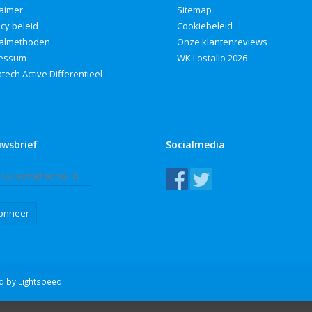
laimer
Sitemap
acy beleid
Cookiebeleid
almethoden
Onze klantenreviews
ressum
WK Lostallo 2026
tech Active Differentieel
uwsbrief
Socialmedia
onneer
ed by
Lightspeed