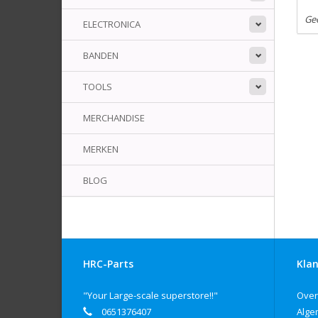
Ge
ELECTRONICA
BANDEN
TOOLS
MERCHANDISE
MERKEN
BLOG
HRC-Parts
Klan
"Your Large-scale superstore!!"
Over
0651376407
Alge