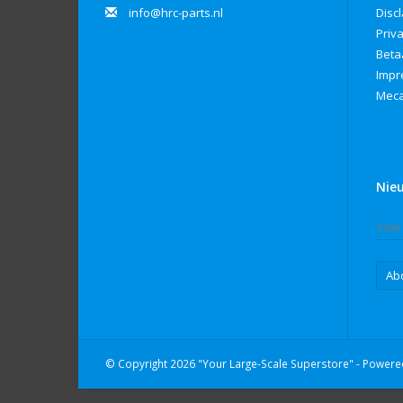
info@hrc-parts.nl
Disc
Priv
Beta
Imp
Meca
Nie
Ab
© Copyright 2026 "Your Large-Scale Superstore" - Power