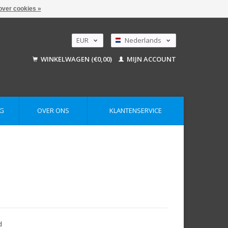
over cookies »
EUR
Nederlands
GBP
Deutsch
WINKELWAGEN (€0,00)
MIJN ACCOUNT
English
USD
AUD
G
OVER ONS
KLANTENSERVICE
d