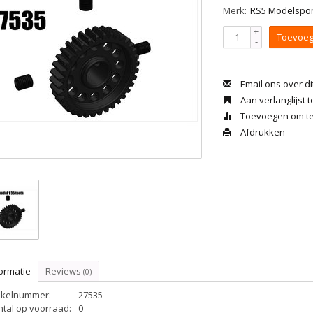
Merk:
RS5 Modelspor
+
Toevoeg
-
Email ons over di
Aan verlanglijst
Toevoegen om te 
Afdrukken
ormatie
Reviews
(0)
tikelnummer:
27535
ntal op voorraad:
0