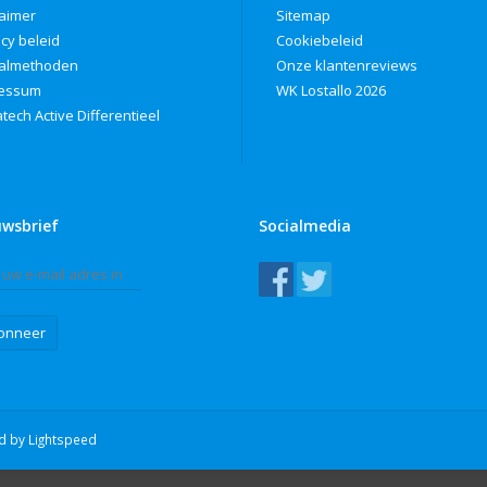
laimer
Sitemap
acy beleid
Cookiebeleid
almethoden
Onze klantenreviews
ressum
WK Lostallo 2026
tech Active Differentieel
uwsbrief
Socialmedia
onneer
ed by
Lightspeed