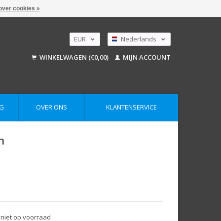
over cookies »
EUR
Nederlands
GBP
Deutsch
WINKELWAGEN (€0,00)
MIJN ACCOUNT
English
USD
AUD
G
OVER ONS
KLANTENSERVICE
h
 niet op voorraad