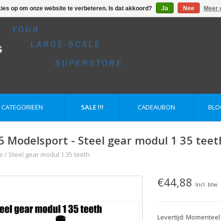
kies op om onze website te verbeteren. Is dat akkoord?
Ja
Nee
Meer 
E CATEGORIEËN
SALE !!!
CADEAUBON
BLO
5 Modelsport - Steel gear modul 1 35 teet
e
/
Steel gear modul 1 35 teeth
€44,88
Incl. btw
Levertijd: Momenteel