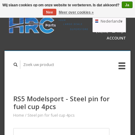
Wij slaan cookies op om onze website te verbeteren. Is dat akkoord?
Ja
Nee
Meer over cookies »
EUR
GBP
Nederlands
WINKELWAGEN
USD
(€0,00)
MIJN
AUD
Deutsch
ACCOUNT
English
RS5 Modelsport - Steel pin for
fuel cup 4pcs
Home
/
Steel pin for fuel cup 4pcs