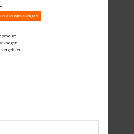
t
en aan winkelwagen
t product
 toevoegen
vergelijken