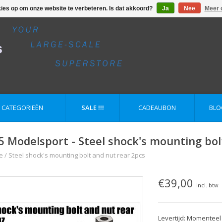
kies op om onze website te verbeteren. Is dat akkoord?
Ja
Nee
Meer 
E CATEGORIEËN
SALE !!!
CADEAUBON
BLO
5 Modelsport - Steel shock's mounting bol
e
/
Steel shock's mounting bolt and nut rear 2pcs
€39,00
Incl. btw
Levertijd: Momenteel