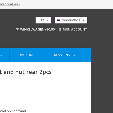
over cookies »
EUR
Nederlands
GBP
Deutsch
WINKELWAGEN (€0,00)
MIJN ACCOUNT
English
USD
AUD
G
OVER ONS
KLANTENSERVICE
t and nut rear 2pcs
 niet op voorraad