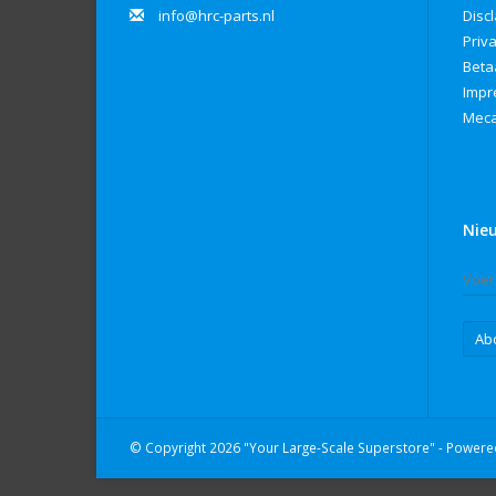
info@hrc-parts.nl
Disc
Priv
Beta
Imp
Meca
Nie
Ab
© Copyright 2026 "Your Large-Scale Superstore" - Power