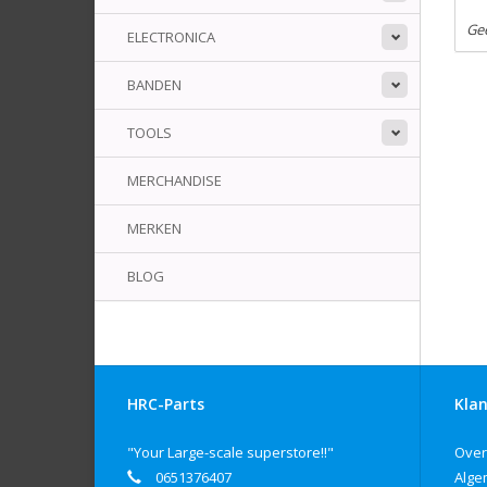
Ge
ELECTRONICA
BANDEN
TOOLS
MERCHANDISE
MERKEN
BLOG
HRC-Parts
Klan
"Your Large-scale superstore!!"
Over
0651376407
Alge