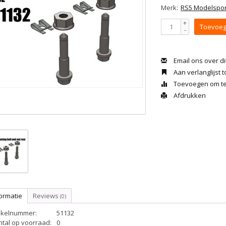
Merk:
RS5 Modelspor
+
Toevoeg
-
Email ons over di
Aan verlanglijst
Toevoegen om te 
Afdrukken
ormatie
Reviews
(0)
tikelnummer:
51132
ntal op voorraad:
0