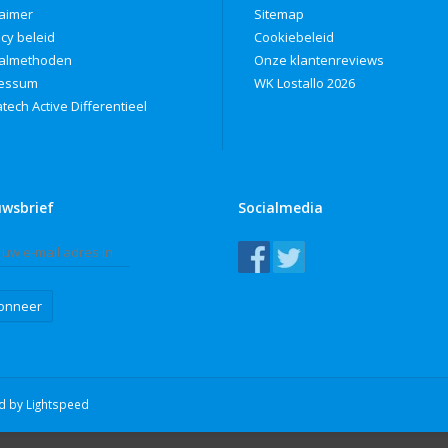
laimer
Sitemap
acy beleid
Cookiebeleid
almethoden
Onze klantenreviews
ressum
WK Lostallo 2026
tech Active Differentieel
uwsbrief
Socialmedia
onneer
ed by
Lightspeed