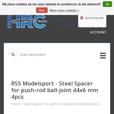
Wij slaan cookies op om onze website te verbeteren. Is dat akkoord?
Ja
Nee
Meer over cookies »
EUR
GBP
Nederlands
WINKELWAGEN
USD
(€0,00)
MIJN
AUD
Deutsch
ACCOUNT
English
RS5 Modelsport - Steel Spacer
for push-rod ball-joint d4x6 mm
4pcs
Home
/
Steel Spacer for push-rod ball-joint d4x6 mm 4pcs