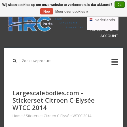
Wij slaan cookies op om onze website te verbeteren. Is dat akkoord?
Ja
Nee
Meer over cookies »
EUR
GBP
Nederlands
WINKELWAGEN
USD
(€0,00)
MIJN
AUD
Deutsch
ACCOUNT
English
Largescalebodies.com -
Stickerset Citroen C-Elysée
WTCC 2014
Home
/
Stickerset Citroen C-Elysée WTCC 2014