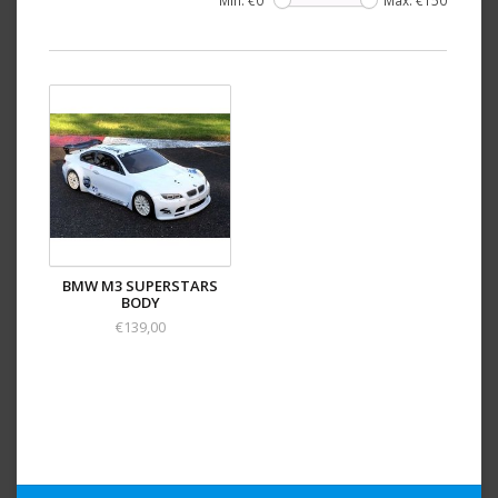
Min: €
0
Max: €
150
BMW M3 SUPERSTARS
BODY
€139,00