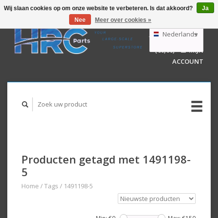
Wij slaan cookies op om onze website te verbeteren. Is dat akkoord?
Ja
Nee
Meer over cookies »
EUR
GBP
Nederlands
WINKELWAGEN
USD
(€0,00)
MIJN
AUD
Deutsch
ACCOUNT
English
Producten getagd met 1491198-
5
Home
/
Tags
/
1491198-5