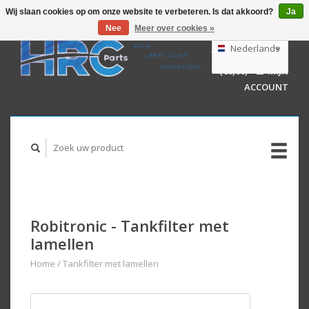
Wij slaan cookies op om onze website te verbeteren. Is dat akkoord?
Ja
Nee
Meer over cookies »
EUR
GBP
Nederlands
WINKELWAGEN
USD
(€0,00)
MIJN
AUD
Deutsch
ACCOUNT
English
Robitronic - Tankfilter met
lamellen
Home
/
Tankfilter met lamellen