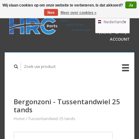
Wij slaan cookies op om onze website te verbeteren. Is dat akkoord?
Ja
Nee
Meer over cookies »
EUR
GBP
Nederlands
WINKELWAGEN
USD
(€0,00)
MIJN
AUD
Deutsch
ACCOUNT
English
Bergonzoni - Tussentandwiel 25
tands
Home
/
Tussentandwiel 25 tands