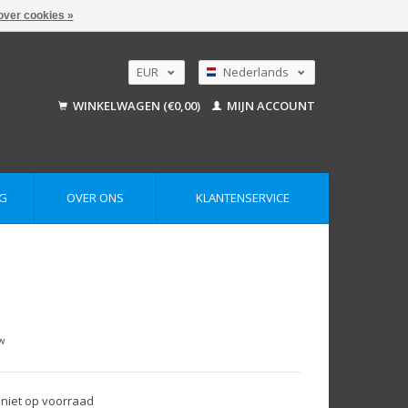
over cookies »
EUR
Nederlands
GBP
Deutsch
WINKELWAGEN (€0,00)
MIJN ACCOUNT
English
USD
AUD
G
OVER ONS
KLANTENSERVICE
tw
 niet op voorraad