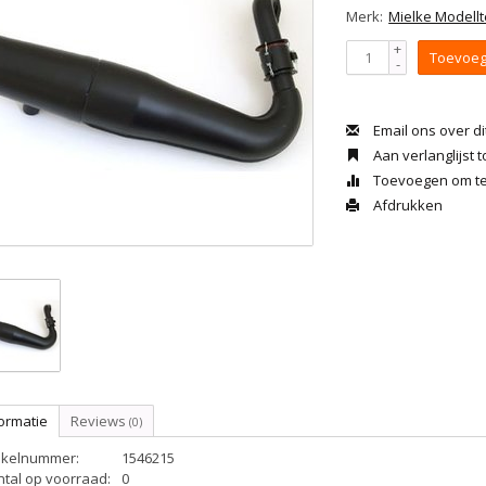
Merk:
Mielke Modellt
+
Toevoeg
-
Email ons over di
Aan verlanglijst
Toevoegen om te 
Afdrukken
ormatie
Reviews
(0)
tikelnummer:
1546215
ntal op voorraad:
0