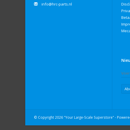
info@hrc-parts.nl
Disc
Priv
Beta
Imp
Meca
Nie
Ab
© Copyright 2026 "Your Large-Scale Superstore" - Power