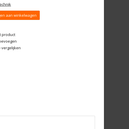
echnik
en aan winkelwagen
t product
 toevoegen
vergelijken