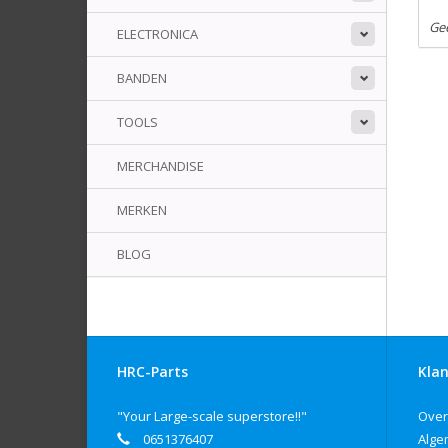
Ge
ELECTRONICA
BANDEN
TOOLS
MERCHANDISE
MERKEN
BLOG
HRC-Parts
Klan
"Your Large-scale superstore!!"
Over
0651376407
Alge