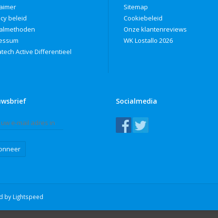
laimer
Sitemap
acy beleid
Cookiebeleid
almethoden
Onze klantenreviews
ressum
WK Lostallo 2026
tech Active Differentieel
uwsbrief
Socialmedia
onneer
ed by
Lightspeed