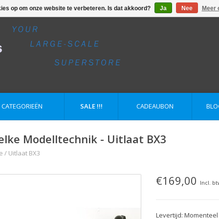
kies op om onze website te verbeteren. Is dat akkoord?
Ja
Nee
Meer 
E CATEGORIEËN
SALE !!!
CADEAUBON
BLO
elke Modelltechnik - Uitlaat BX3
e
/
Uitlaat BX3
€169,00
Incl. b
Levertijd: Momenteel