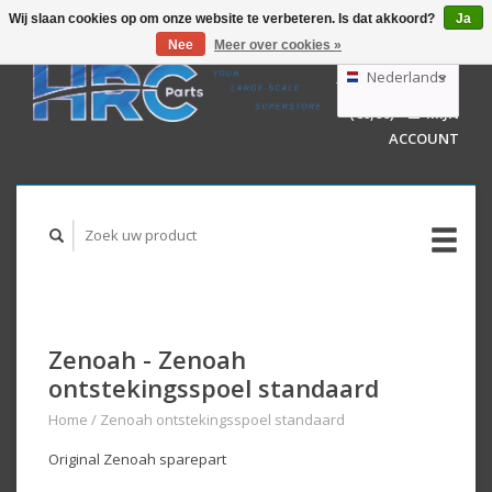
Wij slaan cookies op om onze website te verbeteren. Is dat akkoord?
Ja
Nee
Meer over cookies »
EUR
GBP
Nederlands
WINKELWAGEN
USD
(€0,00)
MIJN
AUD
Deutsch
ACCOUNT
English
Zenoah - Zenoah
ontstekingsspoel standaard
Home
/
Zenoah ontstekingsspoel standaard
Original Zenoah sparepart