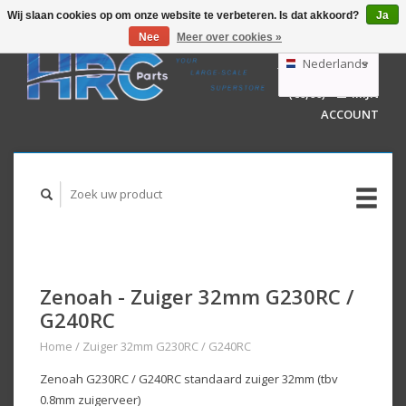
Wij slaan cookies op om onze website te verbeteren. Is dat akkoord?
Ja
Nee
Meer over cookies »
EUR
GBP
Nederlands
WINKELWAGEN
USD
(€0,00)
MIJN
AUD
Deutsch
ACCOUNT
English
Zenoah - Zuiger 32mm G230RC /
G240RC
Home
/
Zuiger 32mm G230RC / G240RC
Zenoah G230RC / G240RC standaard zuiger 32mm (tbv
0.8mm zuigerveer)