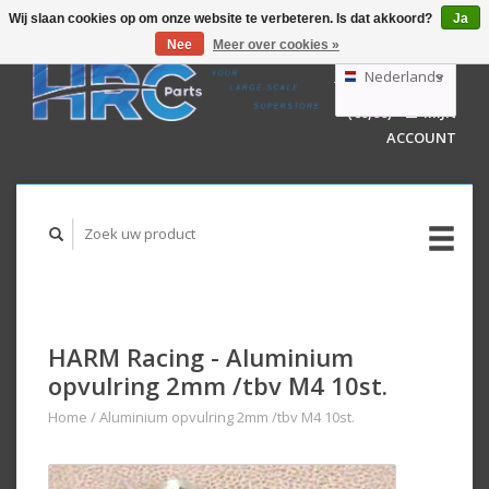
Wij slaan cookies op om onze website te verbeteren. Is dat akkoord?
Ja
Nee
Meer over cookies »
EUR
GBP
Nederlands
WINKELWAGEN
USD
(€0,00)
MIJN
AUD
Deutsch
ACCOUNT
English
HARM Racing - Aluminium
opvulring 2mm /tbv M4 10st.
Home
/
Aluminium opvulring 2mm /tbv M4 10st.