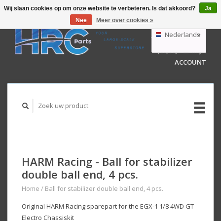
Wij slaan cookies op om onze website te verbeteren. Is dat akkoord?
Ja
Nee
Meer over cookies »
EUR
GBP
Nederlands
WINKELWAGEN
USD
(€0,00)
MIJN
AUD
Deutsch
ACCOUNT
English
HARM Racing - Ball for stabilizer
double ball end, 4 pcs.
Home
/
Ball for stabilizer double ball end, 4 pcs.
Original HARM Racing sparepart for the EGX-1 1/8 4WD GT
Electro Chassiskit