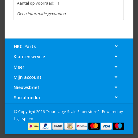
Aantal op voorraad:
1
Geen informatie gevonden
HRC-Parts
Klantenservice
Meer
Mijn account
Nieuwsbrief
Socialmedia
© Copyright 2026 "Your Large-Scale Superstore" - Powered by
Lightspeed