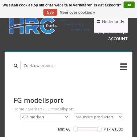
Wij slaan cookies op om onze website te verbeteren. Is dat akkoord?
Ja
Nee
Meer over cookies »
EUR
GBP
Nederlands
WINKELWAGEN
USD
(€0,00)
MIJN
AUD
Deutsch
ACCOUNT
English
FG modellsport
Home
/
Merken
/
FG modellsport
Min: €
0
Max: €
1500