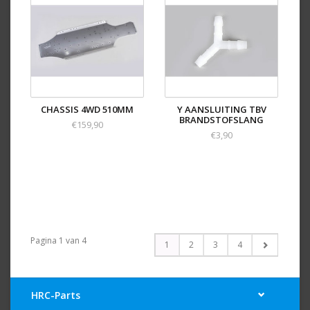
CHASSIS 4WD 510MM
Y AANSLUITING TBV
BRANDSTOFSLANG
€159,90
€3,90
Pagina 1 van 4
1
2
3
4
HRC-Parts