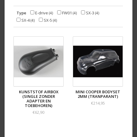
Type
E-drive
FW01
SX-3
(4)
(4)
(4)
SX-4
SX-5
(4)
(4)
KUNSTSTOF AIRBOX
MINI COOPER BODYSET
(SINGLE ZONDER
2MM (TRANPARANT)
ADAPTER EN
€214,95
TOEBEHOREN)
€62,90