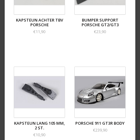
KAPSTEUN ACHTER TBV
BUMPER SUPPORT
PORSCHE
PORSCHE GT2/GT3
€11,90
€23,90
KAPSTEUN LANG 105 MM,
PORSCHE 911 GT3R BODY
2 ST.
€239,90
€10,90