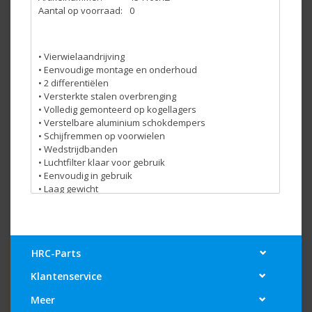
Aantal op voorraad:
0
• Vierwielaandrijving
• Eenvoudige montage en onderhoud
• 2 differentiëlen
• Versterkte stalen overbrenging
• Volledig gemonteerd op kogellagers
• Verstelbare aluminium schokdempers
• Schijfremmen op voorwielen
• Wedstrijdbanden
• Luchtfilter klaar voor gebruik
• Eenvoudig in gebruik
• Laag gewicht
afmetingen:
• Lengte: 830 mm
• Breedte: 405 mm
• Hoogte: 260 mm
HRC-Parts
• Wielbasis: 510 mm
Klantenservice
• Gewicht: 10,2 kg
Meer