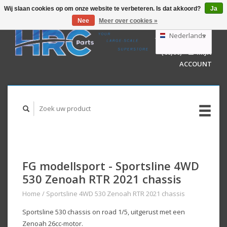
Wij slaan cookies op om onze website te verbeteren. Is dat akkoord?
Ja
Nee
Meer over cookies »
EUR
GBP
Nederlands
WINKELWAGEN
USD
(€0,00)
MIJN
AUD
Deutsch
ACCOUNT
English
FG modellsport - Sportsline 4WD
530 Zenoah RTR 2021 chassis
Home
/
Sportsline 4WD 530 Zenoah RTR 2021 chassis
Sportsline 530 chassis on road 1/5, uitgerust met een
Zenoah 26cc-motor.