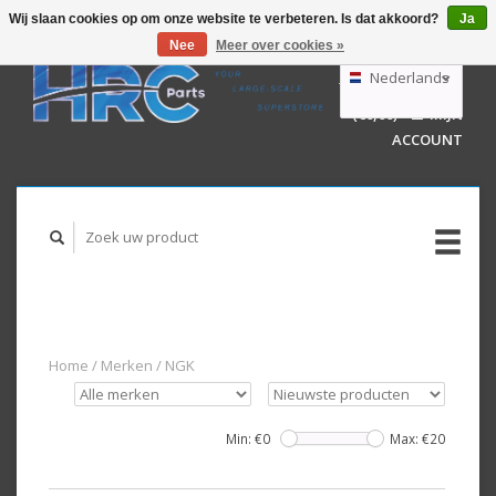
Wij slaan cookies op om onze website te verbeteren. Is dat akkoord?
Ja
Nee
Meer over cookies »
EUR
GBP
Nederlands
WINKELWAGEN
USD
(€0,00)
MIJN
AUD
Deutsch
ACCOUNT
English
Home
/
Merken
/
NGK
Min: €
0
Max: €
20