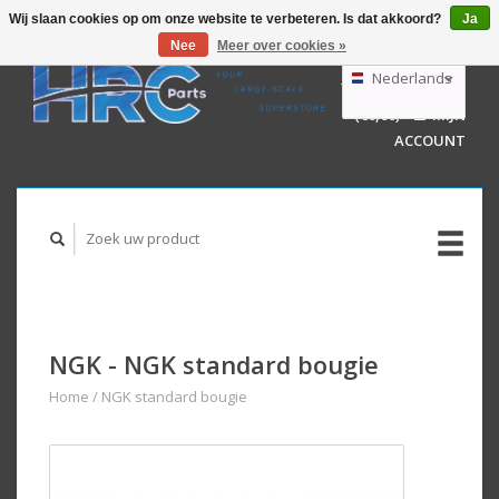
Wij slaan cookies op om onze website te verbeteren. Is dat akkoord?
Ja
Nee
Meer over cookies »
EUR
GBP
Nederlands
WINKELWAGEN
USD
(€0,00)
MIJN
AUD
Deutsch
ACCOUNT
English
NGK - NGK standard bougie
Home
/
NGK standard bougie