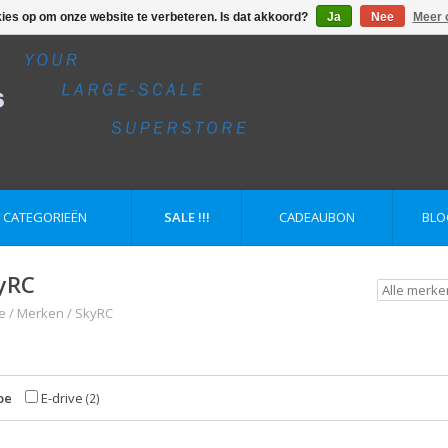
kies op om onze website te verbeteren. Is dat akkoord?
Ja
Nee
Meer 
E CATEGORIEËN
SALE !!!
CADEAUBON
BLO
yRC
e
/
Merken
/
SkyRC
pe
E-drive
(2)