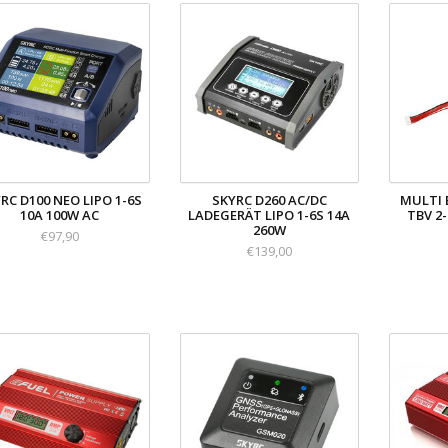
RC D100 NEO LIPO 1-6S
SKYRC D260 AC/DC
MULTI 
10A 100W AC
LADEGERÄT LIPO 1-6S 14A
TBV 2
260W
€97,90
€139,00