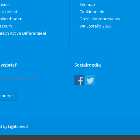
laimer
Sitemap
acy beleid
Cookiebeleid
almethoden
Onze klantenreviews
ressum
WK Lostallo 2026
tech Active Differentieel
uwsbrief
Socialmedia
onneer
ed by
Lightspeed