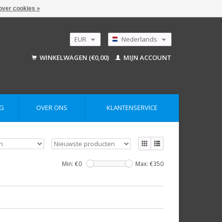
over cookies »
EUR
Nederlands
GBP
Deutsch
WINKELWAGEN (€0,00)
MIJN ACCOUNT
English
USD
AUD
G
OVER ONS
KLANTENSERVICE
Min: €
0
Max: €
350