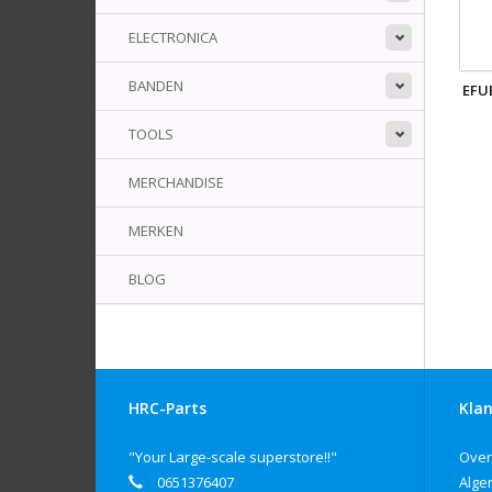
ELECTRONICA
BANDEN
EFU
TOOLS
MERCHANDISE
MERKEN
BLOG
HRC-Parts
Klan
"Your Large-scale superstore!!"
Over
0651376407
Alge