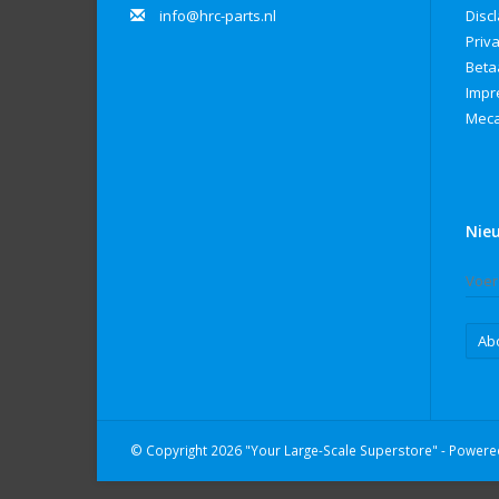
info@hrc-parts.nl
Disc
Priv
Beta
Imp
Meca
Nie
Ab
© Copyright 2026 "Your Large-Scale Superstore" - Power