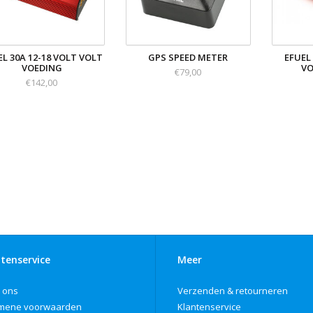
EL 30A 12-18 VOLT VOLT
GPS SPEED METER
EFUEL
VOEDING
VO
€79,00
€142,00
tenservice
Meer
 ons
Verzenden & retourneren
mene voorwaarden
Klantenservice