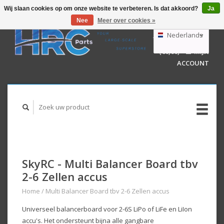
Wij slaan cookies op om onze website te verbeteren. Is dat akkoord?
Ja
Nee
Meer over cookies »
EUR
GBP
Nederlands
WINKELWAGEN
USD
(€0,00)
MIJN
AUD
Deutsch
ACCOUNT
English
SkyRC - Multi Balancer Board tbv
2-6 Zellen accus
Home
/
Multi Balancer Board tbv 2-6 Zellen accus
Universeel balancerboard voor 2-6S LiPo of LiFe en LiIon
accu's. Het ondersteunt bijna alle gangbare