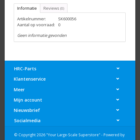
Informatie
Reviews
(0)
Artikelnummer:
SK600056
Aantal op voorraad:
0
Geen informatie gevonden
HRC-Parts
Klantenservice
Meer
Mijn account
Nieuwsbrief
Socialmedia
© Copyright 2026 "Your Large-Scale Superstore" - Powered by