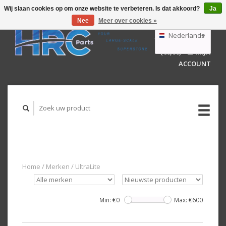
Wij slaan cookies op om onze website te verbeteren. Is dat akkoord?
Ja
Nee
Meer over cookies »
EUR
GBP
Nederlands
WINKELWAGEN
USD
(€0,00)
MIJN
AUD
Deutsch
ACCOUNT
English
Home
/
Merken
/
UltraLite
Min: €
0
Max: €
600