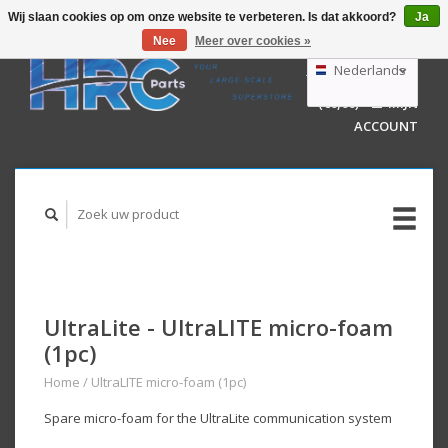
Wij slaan cookies op om onze website te verbeteren. Is dat akkoord?
Ja
Nee
Meer over cookies »
EUR
GBP
Nederlands
WINKELWAGEN
USD
(€0,00)
MIJN
AUD
Deutsch
ACCOUNT
English
UltraLite - UltraLITE micro-foam
(1pc)
Home
/
UltraLITE micro-foam (1pc)
Spare micro-foam for the UltraLite communication system