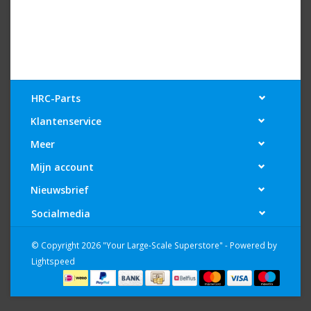
HRC-Parts
Klantenservice
Meer
Mijn account
Nieuwsbrief
Socialmedia
© Copyright 2026 "Your Large-Scale Superstore" - Powered by
Lightspeed