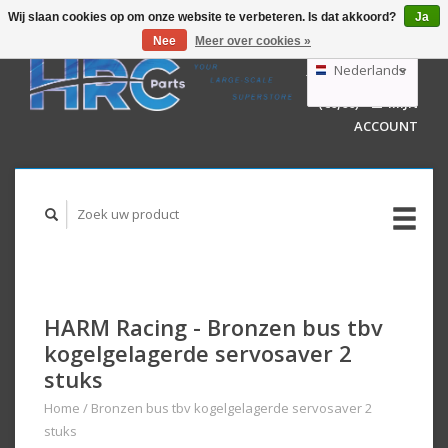
Wij slaan cookies op om onze website te verbeteren. Is dat akkoord?
Ja
Nee
Meer over cookies »
EUR
GBP
Nederlands
WINKELWAGEN
USD
(€0,00)
MIJN
AUD
Deutsch
ACCOUNT
English
HARM Racing - Bronzen bus tbv
kogelgelagerde servosaver 2
stuks
Home
/
Bronzen bus tbv kogelgelagerde servosaver 2
stuks