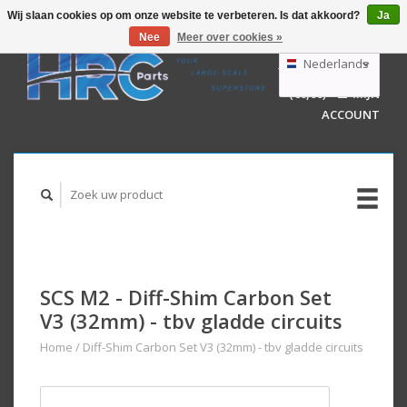
Wij slaan cookies op om onze website te verbeteren. Is dat akkoord?
Ja
Nee
Meer over cookies »
EUR
GBP
Nederlands
WINKELWAGEN
USD
(€0,00)
MIJN
AUD
Deutsch
ACCOUNT
English
SCS M2 - Diff-Shim Carbon Set
V3 (32mm) - tbv gladde circuits
Home
/
Diff-Shim Carbon Set V3 (32mm) - tbv gladde circuits