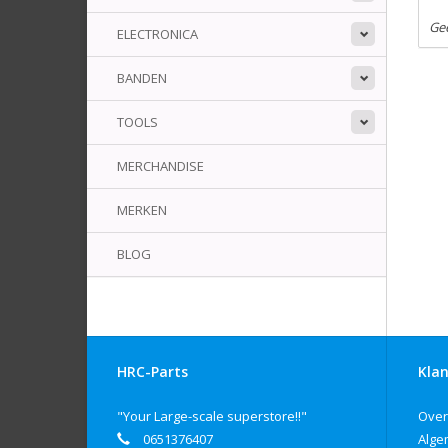
Ge
ELECTRONICA
BANDEN
TOOLS
MERCHANDISE
MERKEN
BLOG
HRC-Parts
Klan
"Your Large-scale superstore!!"
Over
0651376407
Alge