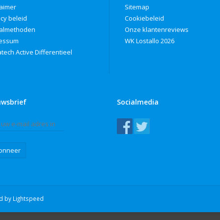
laimer
Sitemap
acy beleid
Cookiebeleid
almethoden
Onze klantenreviews
ressum
WK Lostallo 2026
tech Active Differentieel
uwsbrief
Socialmedia
onneer
ed by
Lightspeed