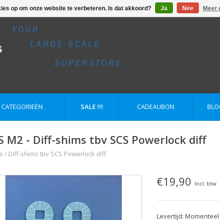
kies op om onze website te verbeteren. Is dat akkoord?
Ja
Nee
Meer 
E CATEGORIEËN
SALE !!!
CADEAUBON
BLO
S M2 - Diff-shims tbv SCS Powerlock diff
e
/
Diff-shims tbv SCS Powerlock diff
€19,90
Incl. btw
Levertijd: Momenteel