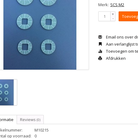
Merk:
SCS M2
+
Toevoeg
-
Email ons over di
Aan verlanglijst
Toevoegen om te 
Afdrukken
ormatie
Reviews
(0)
tikelnummer:
M10215
ntal op voorraad:
0