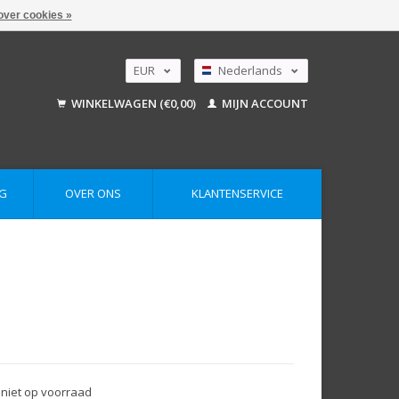
over cookies »
EUR
Nederlands
GBP
Deutsch
WINKELWAGEN (€0,00)
MIJN ACCOUNT
English
USD
AUD
G
OVER ONS
KLANTENSERVICE
 niet op voorraad