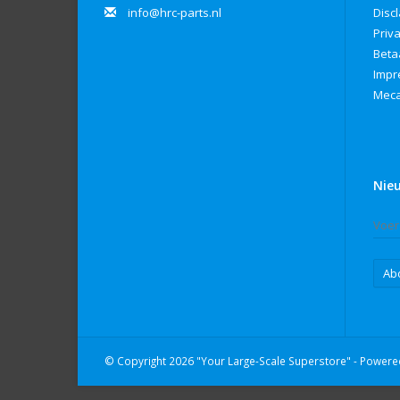
info@hrc-parts.nl
Disc
Priv
Beta
Imp
Meca
Nie
Ab
© Copyright 2026 "Your Large-Scale Superstore" - Power