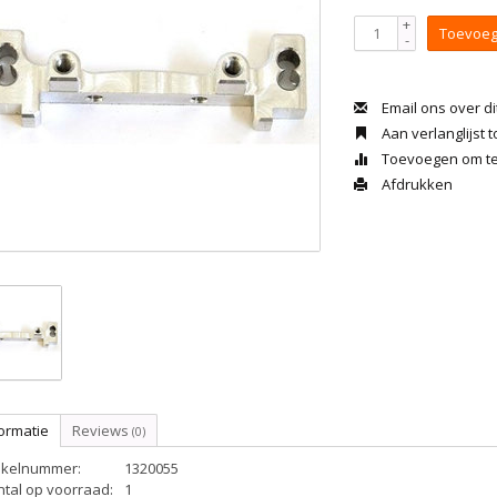
+
Toevoeg
-
Email ons over di
Aan verlanglijst
Toevoegen om te 
Afdrukken
ormatie
Reviews
(0)
tikelnummer:
1320055
ntal op voorraad:
1