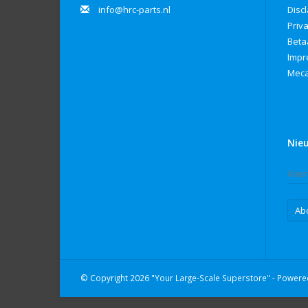
info@hrc-parts.nl
Disc
Priv
Beta
Imp
Meca
Nie
Ab
© Copyright 2026 "Your Large-Scale Superstore" - Power