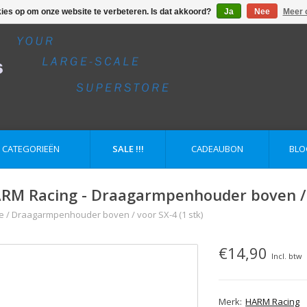
kies op om onze website te verbeteren. Is dat akkoord?
Ja
Nee
Meer 
E CATEGORIEËN
SALE !!!
CADEAUBON
BLO
RM Racing - Draagarmpenhouder boven / v
e
/
Draagarmpenhouder boven / voor SX-4 (1 stk)
€14,90
Incl. btw
Merk:
HARM Racing