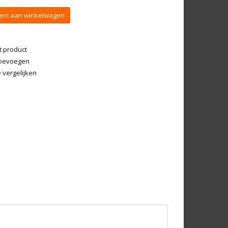
en aan winkelwagen
t product
 toevoegen
vergelijken