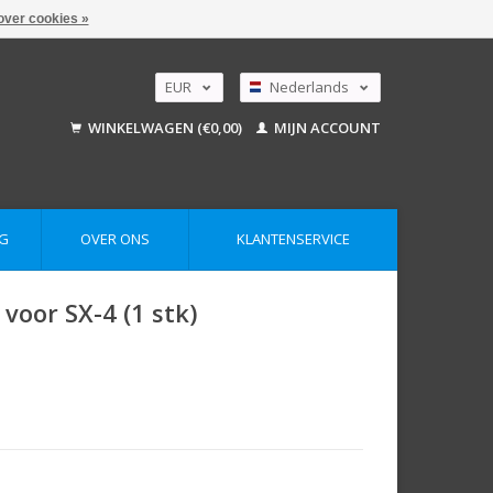
over cookies »
EUR
Nederlands
GBP
Deutsch
WINKELWAGEN (€0,00)
MIJN ACCOUNT
English
USD
AUD
G
OVER ONS
KLANTENSERVICE
oor SX-4 (1 stk)