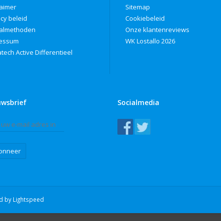
laimer
Sitemap
acy beleid
Cookiebeleid
almethoden
Onze klantenreviews
ressum
WK Lostallo 2026
tech Active Differentieel
uwsbrief
Socialmedia
onneer
ed by
Lightspeed