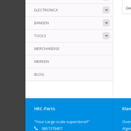
Ge
ELECTRONICA
BANDEN
TOOLS
MERCHANDISE
MERKEN
BLOG
HRC-Parts
Klan
"Your Large-scale superstore!!"
Over
0651376407
Alge