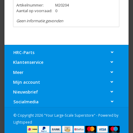
Artikelnummer:
M20204
Aantal op voorraad:
0
Geen informatie gevonden
HRC-Parts
Klantenservice
Meer
Mijn account
Nieuwsbrief
Socialmedia
© Copyright 2026 "Your Large-Scale Superstore" - Powered by
Lightspeed