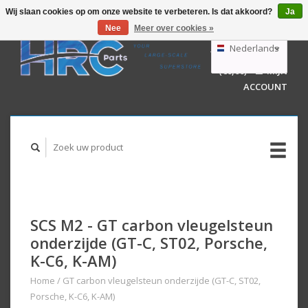
Wij slaan cookies op om onze website te verbeteren. Is dat akkoord?
Ja
Nee
Meer over cookies »
EUR
GBP
Nederlands
WINKELWAGEN
USD
(€0,00)
MIJN
AUD
Deutsch
ACCOUNT
English
SCS M2 - GT carbon vleugelsteun
onderzijde (GT-C, ST02, Porsche,
K-C6, K-AM)
Home
/
GT carbon vleugelsteun onderzijde (GT-C, ST02,
Porsche, K-C6, K-AM)