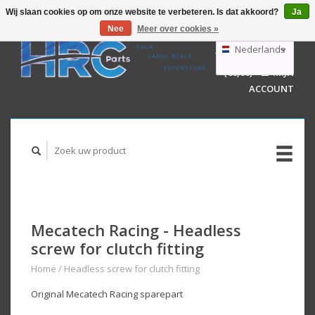
Wij slaan cookies op om onze website te verbeteren. Is dat akkoord?
Ja
Nee
Meer over cookies »
EUR
GBP
Nederlands
WINKELWAGEN
USD
(€0,00)
MIJN
AUD
Deutsch
ACCOUNT
English
Mecatech Racing - Headless
screw for clutch fitting
Home
/
Headless screw for clutch fitting
Original Mecatech Racing sparepart