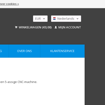
over cookies »
EUR
Nederlands
GBP
Deutsch
WINKELWAGEN (€0,00)
MIJN ACCOUNT
English
USD
AUD
G
OVER ONS
KLANTENSERVICE
 een 5-assige CNC-machine.