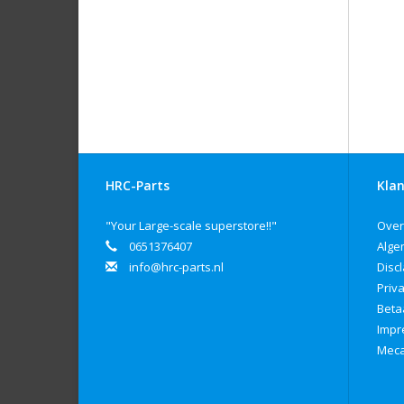
HRC-Parts
Klan
"Your Large-scale superstore!!"
Over
0651376407
Alge
info@hrc-parts.nl
Disc
Priv
Beta
Imp
Meca