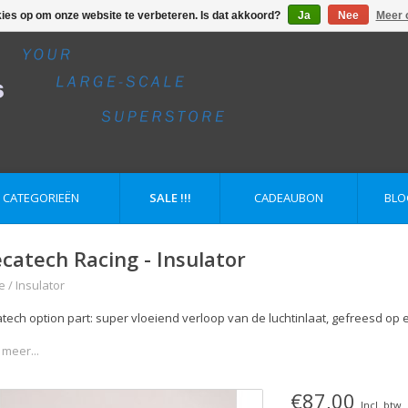
kies op om onze website te verbeteren. Is dat akkoord?
Ja
Nee
Meer 
E CATEGORIEËN
SALE !!!
CADEAUBON
BLO
catech Racing - Insulator
e
/
Insulator
tech option part: super vloeiend verloop van de luchtinlaat, gefreesd op
 meer...
€87,00
Incl. btw