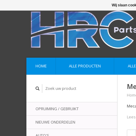
Wij slaan coo
HOME
ALLE PRODUCTEN
ALL
Me
Hom
Meca
OPRUIMING / GEBRUIKT
Lees
NIEUWE ONDERDELEN
AUTO'S