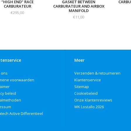
"HIGH END" RACE
GASKET BETWEEN
CARBU
CARBURATEUR
CARBURATEUR AND AIRBOX
MANIFOLD
€295,00
€11,00
tenservice
Meer
 ons
Verzenden & retourneren
mene voorwaarden
Klantenservice
laimer
Sitemap
acy beleid
Cookiebeleid
almethoden
Onze klantenreviews
ressum
WK Lostallo 2026
tech Active Differentieel