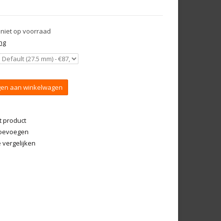
 niet op voorraad
ng
en aan winkelwagen
t product
 toevoegen
vergelijken