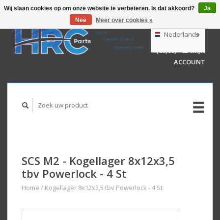
Wij slaan cookies op om onze website te verbeteren. Is dat akkoord?
Ja
Nee
Meer over cookies »
EUR
GBP
Nederlands
WINKELWAGEN
USD
(€0,00)
MIJN
AUD
Deutsch
ACCOUNT
English
SCS M2 - Kogellager 8x12x3,5
tbv Powerlock - 4 St
Home
/
Kogellager 8x12x3,5 tbv Powerlock - 4 St