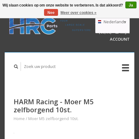
Wij slaan cookies op om onze website te verbeteren. Is dat akkoord?
Ja
Nee
Meer over cookies »
EUR
GBP
Nederlands
WINKELWAGEN
USD
(€0,00)
MIJN
AUD
Deutsch
ACCOUNT
English
HARM Racing - Moer M5
zelfborgend 10st.
Home
/
Moer M5 zelfborgend 10st.