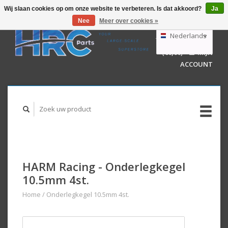
Wij slaan cookies op om onze website te verbeteren. Is dat akkoord?
Ja
Nee
Meer over cookies »
EUR
GBP
Nederlands
WINKELWAGEN
USD
(€0,00)
MIJN
AUD
Deutsch
ACCOUNT
English
HARM Racing - Onderlegkegel
10.5mm 4st.
Home
/
Onderlegkegel 10.5mm 4st.