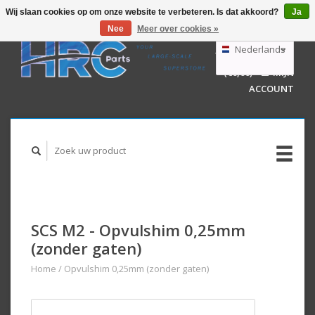
Wij slaan cookies op om onze website te verbeteren. Is dat akkoord?
Ja
Nee
Meer over cookies »
EUR
GBP
Nederlands
WINKELWAGEN
USD
(€0,00)
MIJN
AUD
Deutsch
ACCOUNT
English
SCS M2 - Opvulshim 0,25mm
(zonder gaten)
Home
/
Opvulshim 0,25mm (zonder gaten)