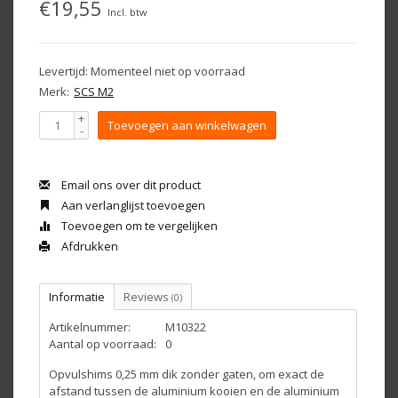
€19,55
Incl. btw
Levertijd: Momenteel niet op voorraad
Merk:
SCS M2
+
Toevoegen aan winkelwagen
-
Email ons over dit product
Aan verlanglijst toevoegen
Toevoegen om te vergelijken
Afdrukken
Informatie
Reviews
(0)
Artikelnummer:
M10322
Aantal op voorraad:
0
Opvulshims
0,25
mm
dik zonder gaten
, om
exact
de
afstand tussen
de
aluminium kooien
en
de
aluminium