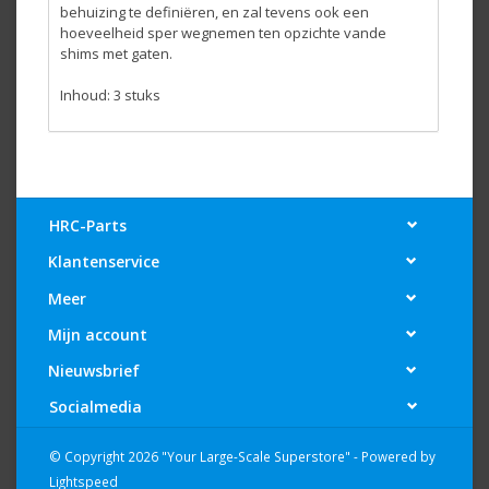
behuizing
te definiëren,
en
zal
tevens
ook
een
hoeveelheid sper wegnemen
ten opzichte van
de
shims
met gaten
.
Inhoud:
3 stuks
HRC-Parts
Klantenservice
Meer
Mijn account
Nieuwsbrief
Socialmedia
© Copyright 2026 "Your Large-Scale Superstore" - Powered by
Lightspeed