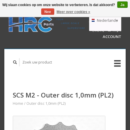
Wij slaan cookies op om onze website te verbeteren. Is dat akkoord?
Ja
Nee
Meer over cookies »
EUR
GBP
Nederlands
WINKELWAGEN
USD
(€0,00)
MIJN
AUD
Deutsch
ACCOUNT
English
SCS M2 - Outer disc 1,0mm (PL2)
Home
/
Outer disc 1,0mm (PL2)