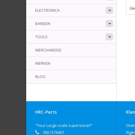
Ge
ELECTRONICA
BANDEN
TOOLS
MERCHANDISE
MERKEN
BLOG
HRC-Parts
Klan
"Your Large-scale superstore!!"
Over
0651376407
Alge