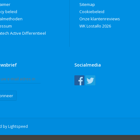
laimer
Sitemap
acy beleid
Cookiebeleid
almethoden
Onze klantenreviews
ressum
WK Lostallo 2026
tech Active Differentieel
uwsbrief
Socialmedia
onneer
ed by
Lightspeed