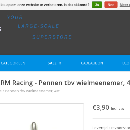
kies op om onze website te verbeteren. Is dat akkoord?
Ja
Nee
Meer 
E CATEGORIEËN
SALE !!!
CADEAUBON
BLO
RM Racing - Pennen tbv wielmeenemer, 4
e
/
Pennen tbv wielmeenemer, 4st.
€3,90
Incl. btw
Levertijd: uit voorraa