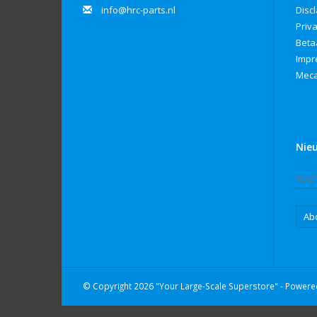
info@hrc-parts.nl
Disc
Priv
Beta
Imp
Meca
Nie
Ab
© Copyright 2026 "Your Large-Scale Superstore" - Power