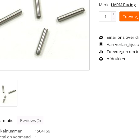
Merk:
HARM Racing
+
Toevoeg
-
Email ons over di
Aan verlanglijst
Toevoegen om te 
Afdrukken
ormatie
Reviews
(0)
tikelnummer:
1504166
ntal op voorraad:
1