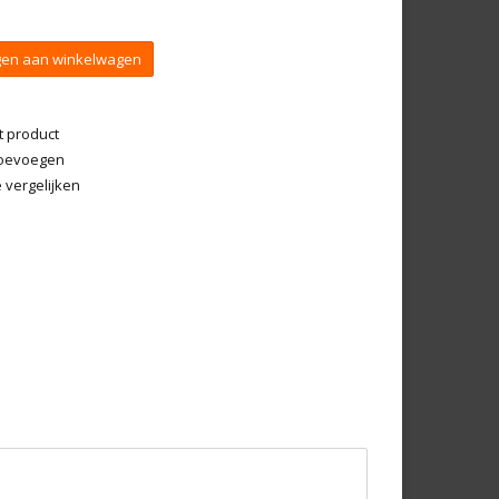
en aan winkelwagen
t product
 toevoegen
vergelijken