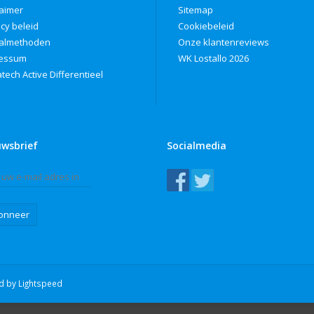
laimer
Sitemap
acy beleid
Cookiebeleid
almethoden
Onze klantenreviews
ressum
WK Lostallo 2026
tech Active Differentieel
uwsbrief
Socialmedia
onneer
ed by
Lightspeed