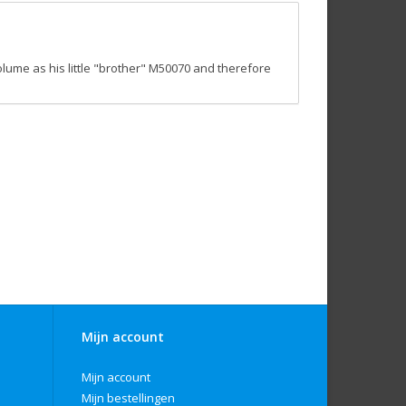
olume as his little "brother" M50070 and therefore
Mijn account
Mijn account
Mijn bestellingen