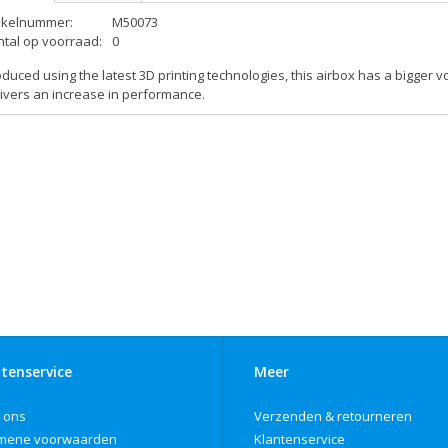
tikelnummer:
M50073
ntal op voorraad:
0
duced using the latest 3D printing technologies, this airbox has a bigger v
ivers an increase in performance.
tenservice
Meer
 ons
Verzenden & retourneren
mene voorwaarden
Klantenservice