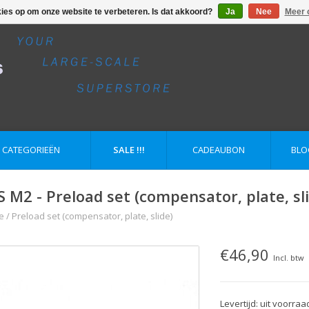
kies op om onze website te verbeteren. Is dat akkoord?
Ja
Nee
Meer 
E CATEGORIEËN
SALE !!!
CADEAUBON
BLO
S M2 - Preload set (compensator, plate, sl
e
/
Preload set (compensator, plate, slide)
€46,90
Incl. btw
Levertijd: uit voorraa