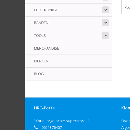
Ge
ELECTRONICA
BANDEN
TOOLS
MERCHANDISE
MERKEN
BLOG
HRC-Parts
Klan
"Your Large-scale superstore!!"
Over
0651376407
Alge