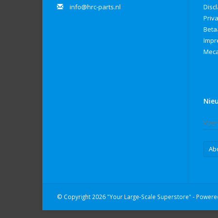
info@hrc-parts.nl
Disc
Priv
Beta
Imp
Meca
Nie
Ab
© Copyright 2026 "Your Large-Scale Superstore" - Power