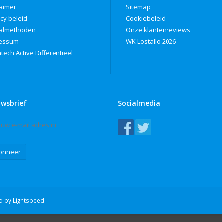
laimer
Sitemap
acy beleid
Cookiebeleid
almethoden
Onze klantenreviews
ressum
WK Lostallo 2026
tech Active Differentieel
uwsbrief
Socialmedia
onneer
ed by
Lightspeed