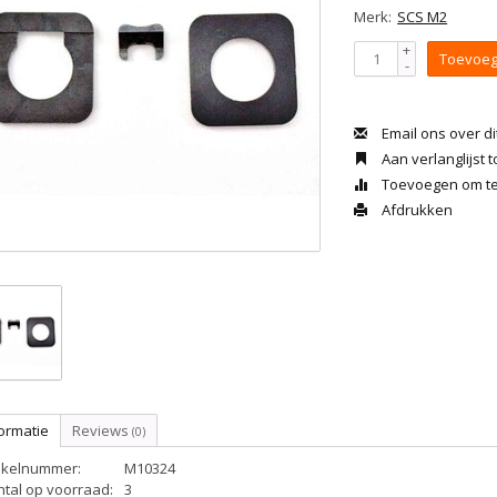
Merk:
SCS M2
+
Toevoeg
-
Email ons over di
Aan verlanglijst
Toevoegen om te 
Afdrukken
ormatie
Reviews
(0)
tikelnummer:
M10324
ntal op voorraad:
3