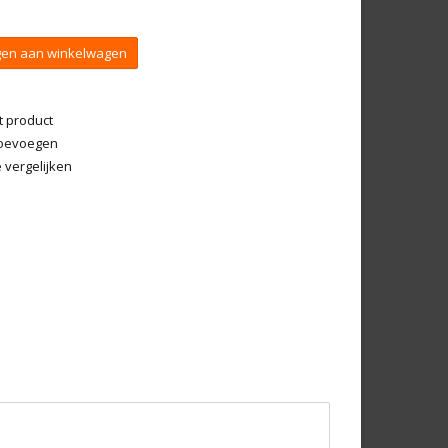
en aan winkelwagen
t product
 toevoegen
vergelijken