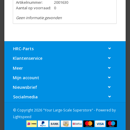
Artikelnummer:
2001630
Aantal op voorraad:
0
Geen informatie gevonden
HRC-Parts
Klantenservice
Meer
Mijn account
Nieuwsbrief
Socialmedia
© Copyright 2026 "Your Large-Scale Superstore" - Powered by
Lightspeed