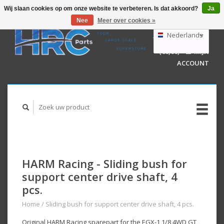
Wij slaan cookies op om onze website te verbeteren. Is dat akkoord?
Ja
Nee
Meer over cookies »
EUR
GBP
Nederlands
WINKELWAGEN
USD
(€0,00)
MIJN
AUD
Deutsch
ACCOUNT
English
HARM Racing - Sliding bush for
support center drive shaft, 4
pcs.
Home
/
Sliding bush for support center drive shaft, 4 pcs.
Original HARM Racing sparepart for the EGX-1 1/8 4WD GT