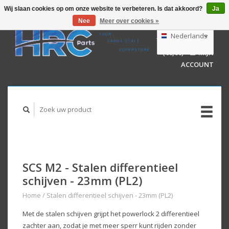
Wij slaan cookies op om onze website te verbeteren. Is dat akkoord?
Ja
Nee
Meer over cookies »
EUR
GBP
Nederlands
WINKELWAGEN
USD
(€0,00)
MIJN
AUD
Deutsch
ACCOUNT
English
SCS M2 - Stalen differentieel
schijven - 23mm (PL2)
Home
/
Stalen differentieel schijven - 23mm (PL2)
Met de stalen schijven grijpt het powerlock 2 differentieel
zachter aan, zodat je met meer sperr kunt rijden zonder