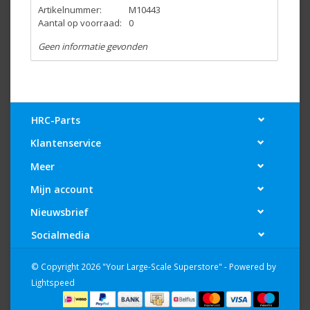
Artikelnummer:
M10443
Aantal op voorraad:
0
Geen informatie gevonden
HRC-Parts
Klantenservice
Meer
Mijn account
Nieuwsbrief
Socialmedia
© Copyright 2026 "Your Large-Scale Superstore" - Powered by
Lightspeed