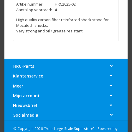
Artikelnummer:
HRC2025-02
Aantal op voorraad:
4
High quality carbon fiber reinforced shock stand for
Mecatech shocks.
Very strong and oil / grease resistant.
HRC-Parts
Klantenservice
Meer
Mijn account
Nieuwsbrief
Socialmedia
© Copyright 2026 "Your Large-Scale Superstore" - Powered by