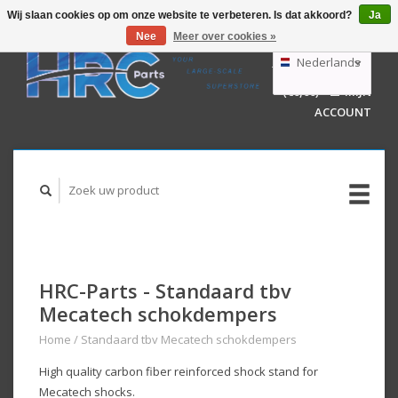
Wij slaan cookies op om onze website te verbeteren. Is dat akkoord?
Ja
Nee
Meer over cookies »
EUR
GBP
Nederlands
WINKELWAGEN
USD
(€0,00)
MIJN
AUD
Deutsch
ACCOUNT
English
HRC-Parts - Standaard tbv
Mecatech schokdempers
Home
/
Standaard tbv Mecatech schokdempers
High quality carbon fiber reinforced shock stand for
Mecatech shocks.