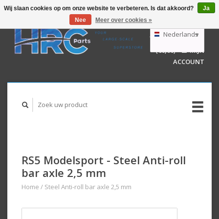
Wij slaan cookies op om onze website te verbeteren. Is dat akkoord?
Ja
Nee
Meer over cookies »
EUR
GBP
Nederlands
WINKELWAGEN
USD
(€0,00)
MIJN
AUD
Deutsch
ACCOUNT
English
RS5 Modelsport - Steel Anti-roll
bar axle 2,5 mm
Home
/
Steel Anti-roll bar axle 2,5 mm