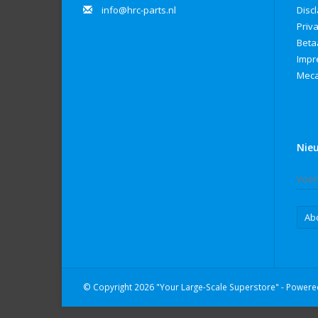
info@hrc-parts.nl
Disc
Priv
Beta
Imp
Meca
Nie
Ab
© Copyright 2026 "Your Large-Scale Superstore" - Power