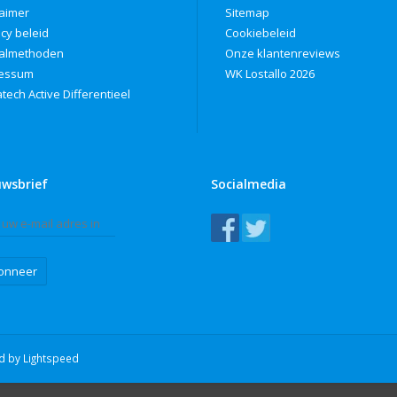
laimer
Sitemap
acy beleid
Cookiebeleid
almethoden
Onze klantenreviews
ressum
WK Lostallo 2026
tech Active Differentieel
uwsbrief
Socialmedia
onneer
ed by
Lightspeed