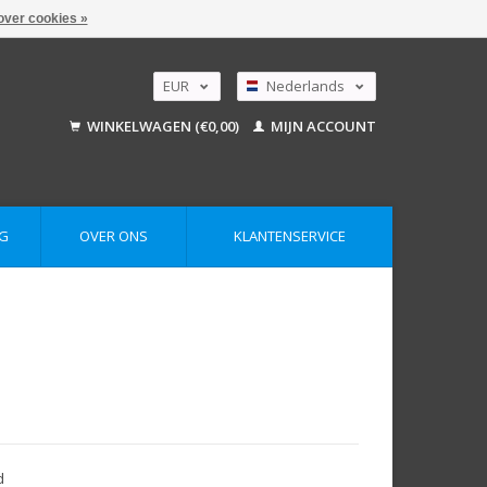
over cookies »
EUR
Nederlands
GBP
Deutsch
WINKELWAGEN (€0,00)
MIJN ACCOUNT
English
USD
AUD
G
OVER ONS
KLANTENSERVICE
d