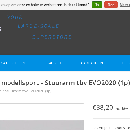
kies op om onze website te verbeteren. Is dat akkoord?
Ja
Nee
Meer 
E CATEGORIEËN
SALE !!!
CADEAUBON
BLO
 modellsport - Stuurarm tbv EVO2020 (1p)
e
/
Stuurarm tbv EVO2020 (1p)
€38,20
Incl. btw
Levertijd: uit voorraa