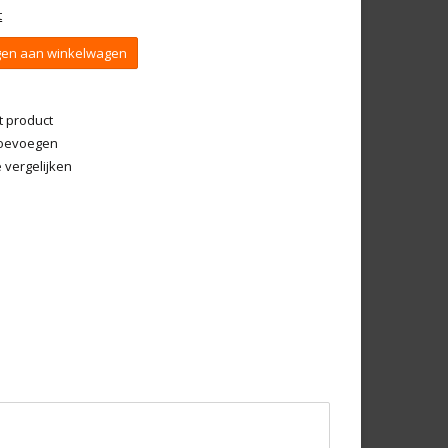
t
en aan winkelwagen
t product
 toevoegen
vergelijken