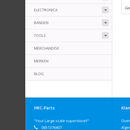
Ge
ELECTRONICA
BANDEN
TOOLS
MERCHANDISE
MERKEN
BLOG
HRC-Parts
Klan
"Your Large-scale superstore!!"
Over
0651376407
Alge