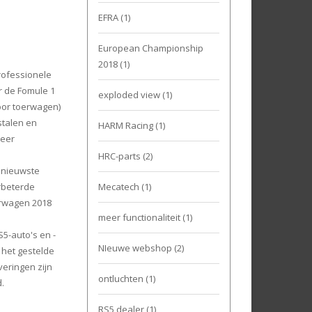
EFRA
(1)
European Championship
2018
(1)
rofessionele
r de Fomule 1
exploded view
(1)
oor toerwagen)
stalen en
HARM Racing
(1)
zeer
HRC-parts
(2)
 nieuwste
rbeterde
Mecatech
(1)
erwagen 2018
meer functionaliteit
(1)
5-auto's en -
NIeuwe webshop
(2)
 het gestelde
eringen zijn
ontluchten
(1)
.
RS5 dealer
(1)