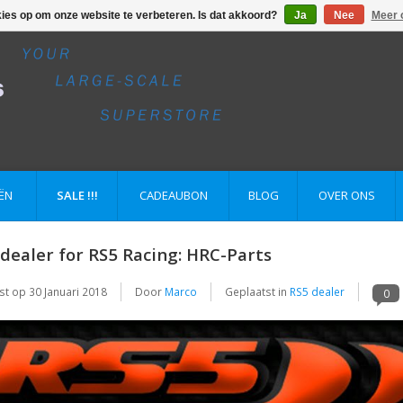
kies op om onze website te verbeteren. Is dat akkoord?
Ja
Nee
Meer 
ËN
SALE !!!
CADEAUBON
BLOG
OVER ONS
dealer for RS5 Racing: HRC-Parts
st op
30 Januari 2018
Door
Marco
Geplaatst in
RS5 dealer
0