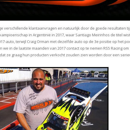
 verschillende klantaanvragen en natuurlijk door de goede resultaten ti
ampioenschap in Argentinië in 2017, waar Santiago Meirinhos de titel wis
17-auto, terwijl Craig Orman met dezelfde auto op de 3e positie op het p
n we in de laatste maanden van 2017 contact op te nemen RS5 Racing om 
at ze graag hun producten verkocht zouden zien worden door een serie