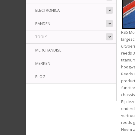
ELECTRONICA
BANDEN
RS5 Mod
TOOLS
largesc
uitvoer
MERCHANDISE
reeds 3
titaniu
MERKEN
hoogwa
Reeds i
BLOG
product
function
chassis
Bij dez
onderde
vertrou
reeds g
Neem zo