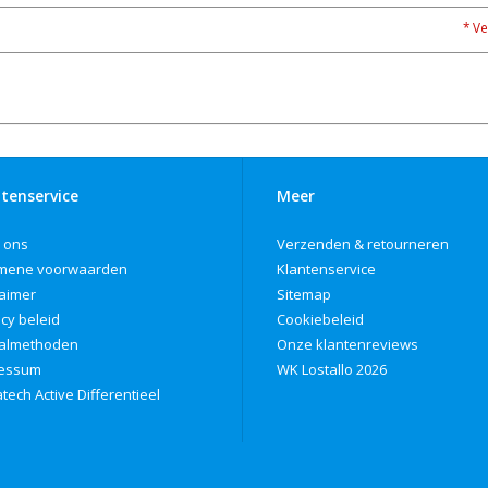
* Ve
tenservice
Meer
 ons
Verzenden & retourneren
mene voorwaarden
Klantenservice
laimer
Sitemap
acy beleid
Cookiebeleid
almethoden
Onze klantenreviews
ressum
WK Lostallo 2026
tech Active Differentieel