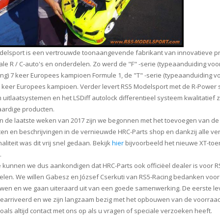
elsport is een vertrouwde toonaangevende fabrikant van innovatieve p
ale R / C-auto's en onderdelen. Zo werd de "F" -serie (typeaanduiding voo
ing) 7 keer Europees kampioen Formule 1, de "T" -serie (typeaanduiding v
 keer Europees kampioen. Verder levert RS5 Modelsport met de R-Power 
m uitlaatsystemen en het LSDiff autolock differentieel systeem kwalitatief 
ardige producten.
n de laatste weken van 2017 zijn we begonnen met het toevoegen van de
en en beschrijvingen in de vernieuwde HRC-Parts shop en dankzij alle ve
aliteit was dit vrij snel gedaan. Bekijk
hier
bijvoorbeeld het nieuwe XT-to
.
e kunnen we dus aankondigen dat HRC-Parts ook officiëel dealer is voor RS
len. We willen Gabesz en József Cserkuti van RS5-Racing bedanken voor
wen en we gaan uiteraard uit van een goede samenwerking. De eerste lev
earriveerd en we zijn langzaam bezig met het opbouwen van de voorraad
als altijd contact met ons op als u vragen of speciale verzoeken heeft.