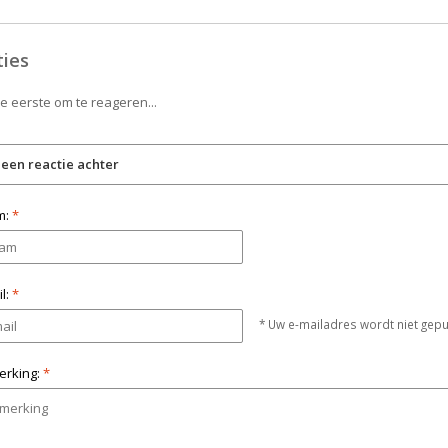
ties
 eerste om te reageren...
 een reactie achter
m:
*
l:
*
* Uw e-mailadres wordt niet gepu
rking:
*