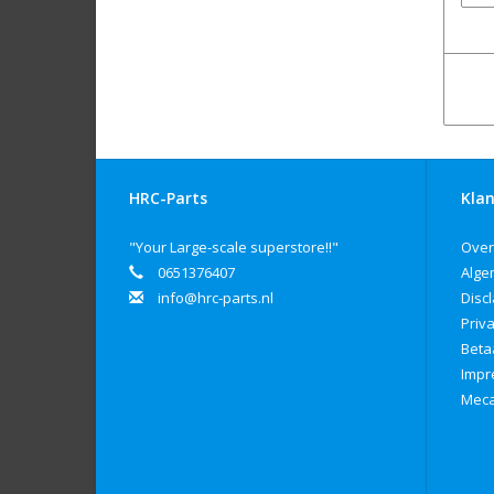
HRC-Parts
Klan
"Your Large-scale superstore!!"
Over
0651376407
Alge
info@hrc-parts.nl
Disc
Priv
Beta
Imp
Meca