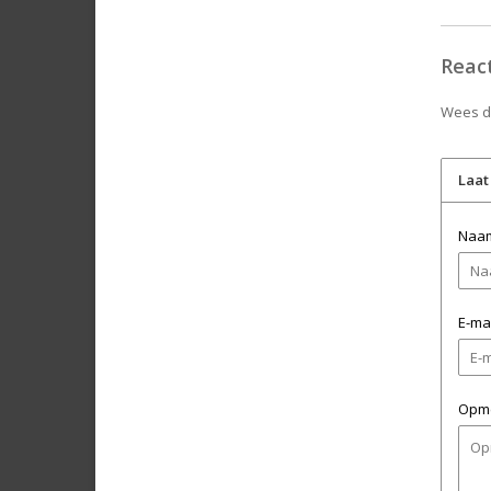
Reac
Wees de
Laat
Naa
E-mai
Opme