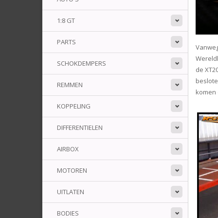
1:8 GT
PARTS
Vanwege
Wereldk
SCHOKDEMPERS
de XT20
beslote
REMMEN
komen d
KOPPELING
DIFFERENTIELEN
AIRBOX
MOTOREN
UITLATEN
BODIES