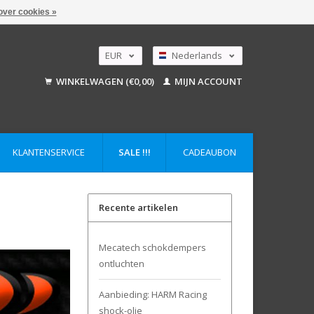
over cookies »
EUR
Nederlands
GBP
Deutsch
WINKELWAGEN (€0,00)
MIJN ACCOUNT
USD
English
AUD
KLANTENSERVICE
SALE !!!
CADEAUBON
Recente artikelen
Mecatech schokdempers
ontluchten
Aanbieding: HARM Racing
shock-olie