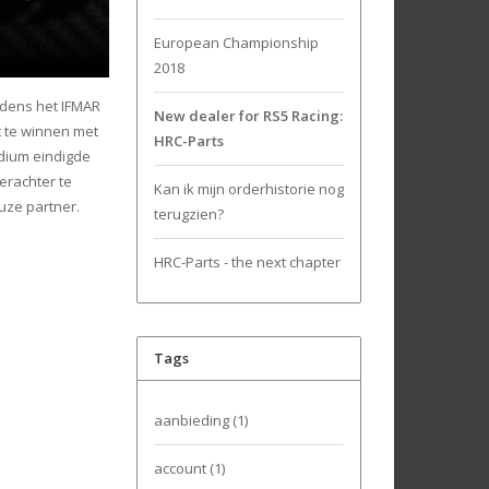
European Championship
2018
jdens het IFMAR
New dealer for RS5 Racing:
t te winnen met
HRC-Parts
odium eindigde
erachter te
Kan ik mijn orderhistorie nog
uze partner.
terugzien?
HRC-Parts - the next chapter
Tags
aanbieding
(1)
account
(1)